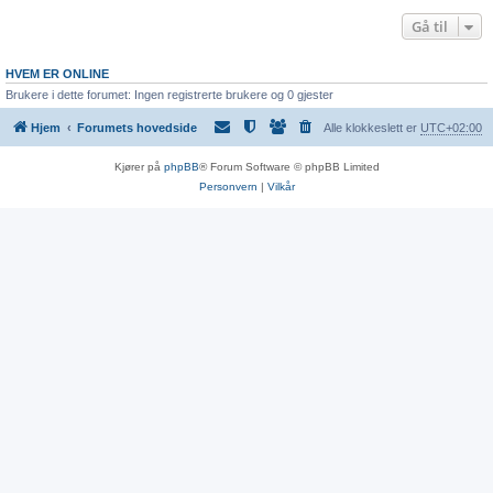
Gå til
HVEM ER ONLINE
Brukere i dette forumet: Ingen registrerte brukere og 0 gjester
Hjem
Forumets hovedside
Alle klokkeslett er
UTC+02:00
Kjører på
phpBB
® Forum Software © phpBB Limited
Personvern
|
Vilkår