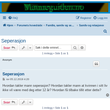
FAQ
Registrer
Logg inn
Hjem
Forumets hovedside
Familie, samliv og seksualitet
Samliv og relasjoner
S
ø
Seperasjon
k
Søk
Avansert søk
Svar
1 innlegg • Side
1
av
1
Anonym
Seperasjon
L
tor 05.12.2019 4:20
e
g
Hvordan takler mann seperasjon? Hvordan takler mann at kvinnen i sitt liv
g
ikke vil være med deg etter 12 år? Hvordan få tilbake tillit etter dette?
i
n
n
Svar
1 innlegg • Side
1
av
1