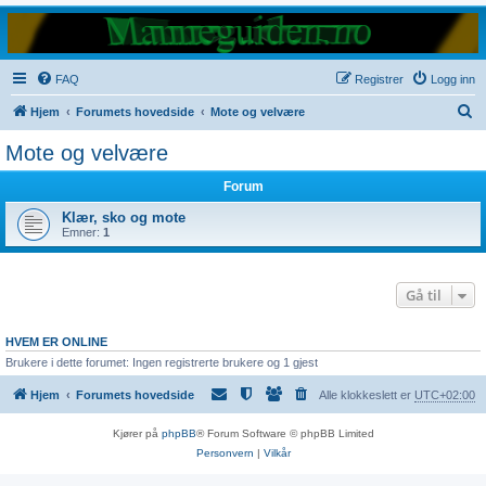
FAQ
Registrer
Logg inn
S
Hjem
Forumets hovedside
Mote og velvære
ø
Mote og velvære
k
Forum
Klær, sko og mote
Emner:
1
Gå til
HVEM ER ONLINE
Brukere i dette forumet: Ingen registrerte brukere og 1 gjest
Hjem
Forumets hovedside
Alle klokkeslett er
UTC+02:00
Kjører på
phpBB
® Forum Software © phpBB Limited
Personvern
|
Vilkår