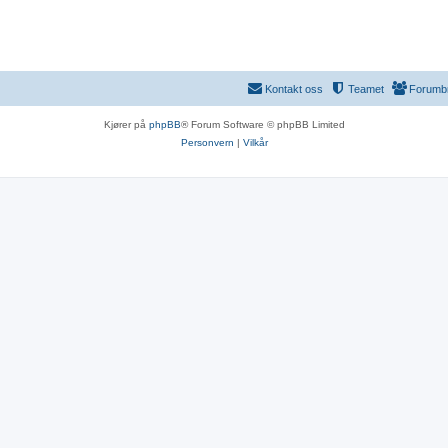
Kontakt oss
Teamet
Forumb
Kjører på
phpBB
® Forum Software © phpBB Limited
Personvern
|
Vilkår