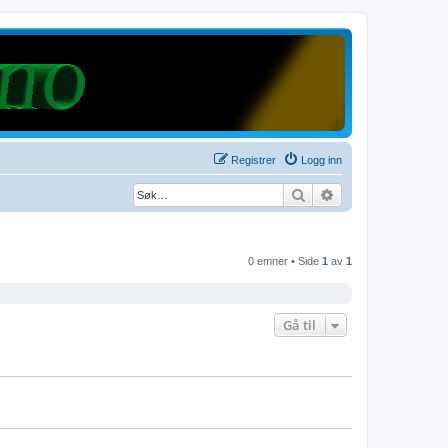
Registrer
Logg inn
Søk
Avansert søk
0 emner • Side
1
av
1
Gå til