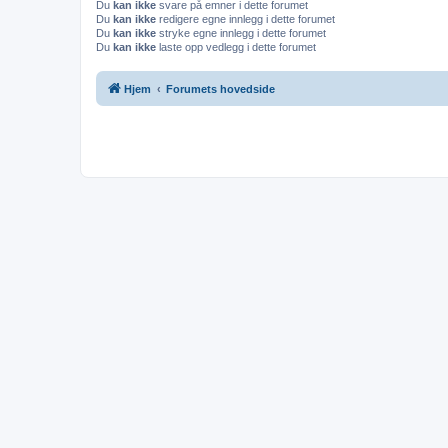
Du
kan ikke
svare på emner i dette forumet
Du
kan ikke
redigere egne innlegg i dette forumet
Du
kan ikke
stryke egne innlegg i dette forumet
Du
kan ikke
laste opp vedlegg i dette forumet
Hjem
Forumets hovedside