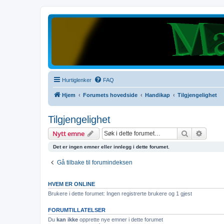
Hurtiglenker
FAQ
Hjem
Forumets hovedside
Handikap
Tilgjengelighet
Tilgjengelighet
Søk
Avanse
Nytt emne
Det er ingen emner eller innlegg i dette forumet.
Gå tilbake til forumindeksen
HVEM ER ONLINE
Brukere i dette forumet: Ingen registrerte brukere og 1 gjest
FORUMTILLATELSER
Du
kan ikke
opprette nye emner i dette forumet