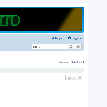
Registrer
Logg inn
Søk
Avansert søk
0 emner • Side
1
av
1
Gå til