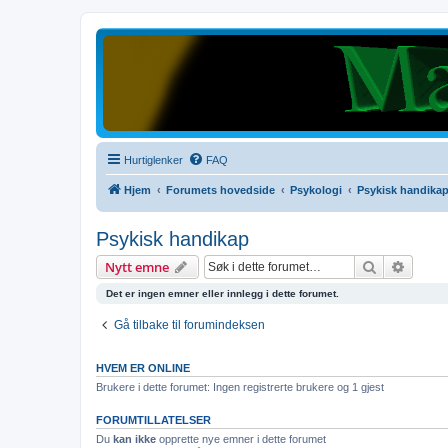
Hurtiglenker
FAQ
Hjem
Forumets hovedside
Psykologi
Psykisk handika
Psykisk handikap
Søk
Avanse
Nytt emne
Det er ingen emner eller innlegg i dette forumet.
Gå tilbake til forumindeksen
HVEM ER ONLINE
Brukere i dette forumet: Ingen registrerte brukere og 1 gjest
FORUMTILLATELSER
Du
kan ikke
opprette nye emner i dette forumet