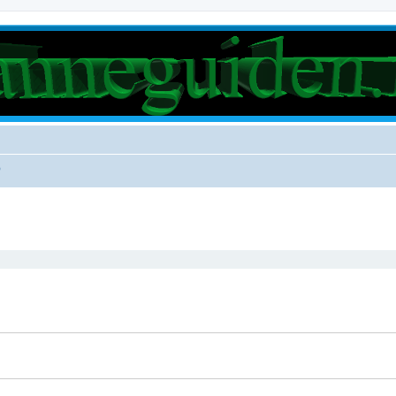
p
rt søk