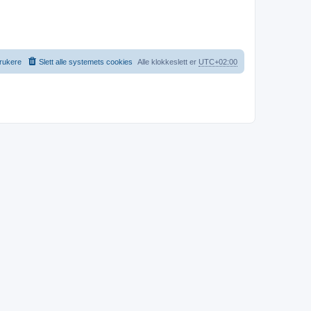
rukere
Slett alle systemets cookies
Alle klokkeslett er
UTC+02:00