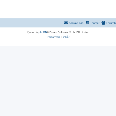
Kontakt oss
Teamet
Forumb
Kjører på
phpBB
® Forum Software © phpBB Limited
Personvern
|
Vilkår