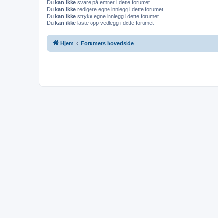
Du
kan ikke
svare på emner i dette forumet
Du
kan ikke
redigere egne innlegg i dette forumet
Du
kan ikke
stryke egne innlegg i dette forumet
Du
kan ikke
laste opp vedlegg i dette forumet
Hjem
Forumets hovedside