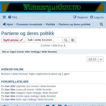
FAQ
Registrer
Logg inn
S
Hjem
Forumets hovedside
Politikk
Partiene og deres politikk
ø
Partiene og deres politikk
k
Søk
Avansert søk
Nytt emne
0 emner • Side
1
av
1
Det er ingen emner eller innlegg i dette forumet.
Gå til
HVEM ER ONLINE
Brukere i dette forumet: Ingen registrerte brukere og 1 gjest
FORUMTILLATELSER
Du
kan ikke
opprette nye emner i dette forumet
Du
kan ikke
svare på emner i dette forumet
Du
kan ikke
redigere egne innlegg i dette forumet
Du
kan ikke
stryke egne innlegg i dette forumet
Du
kan ikke
laste opp vedlegg i dette forumet