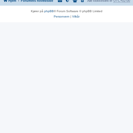
Hjem
Forumets hovedside
Alle klokkeslett er
UTC+02:00
Kjører på
phpBB
® Forum Software © phpBB Limited
Personvern
|
Vilkår