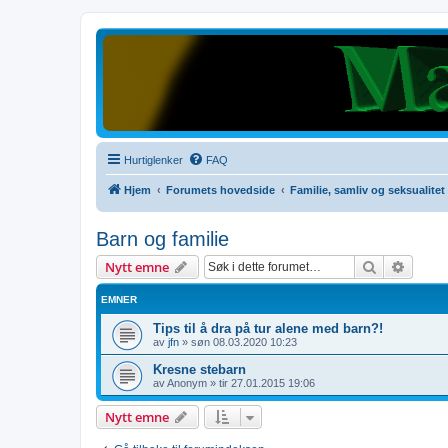
Hurtiglenker
FAQ
Hjem
Forumets hovedside
Familie, samliv og seksualitet
Barn og familie
Søk
Avanse
Nytt emne
EMNER
Tips til å dra på tur alene med barn?!
av
jfn
»
søn 08.03.2020 10:23
Kresne stebarn
av
Anonym
»
tir 27.01.2015 19:06
Nytt emne