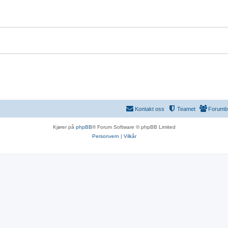
r
Kontakt oss
Teamet
Forumb
Kjører på
phpBB
® Forum Software © phpBB Limited
Personvern
|
Vilkår