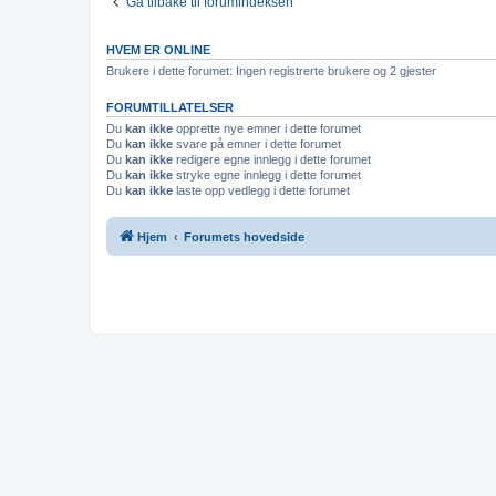
Gå tilbake til forumindeksen
HVEM ER ONLINE
Brukere i dette forumet: Ingen registrerte brukere og 2 gjester
FORUMTILLATELSER
Du
kan ikke
opprette nye emner i dette forumet
Du
kan ikke
svare på emner i dette forumet
Du
kan ikke
redigere egne innlegg i dette forumet
Du
kan ikke
stryke egne innlegg i dette forumet
Du
kan ikke
laste opp vedlegg i dette forumet
Hjem
Forumets hovedside