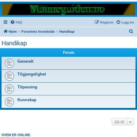
FAQ
Registrer
Logg inn
S
Hjem
Forumets hovedside
Handikap
ø
Handikap
k
Forum
Generelt
Tilgjengelighet
Tilpassing
Kunnskap
Gå til
HVEM ER ONLINE