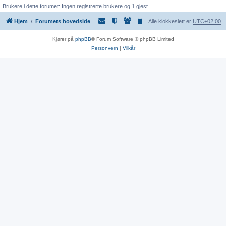
Brukere i dette forumet: Ingen registrerte brukere og 1 gjest
Hjem
Forumets hovedside
Alle klokkeslett er
UTC+02:00
Kjører på
phpBB
® Forum Software © phpBB Limited
Personvern
|
Vilkår