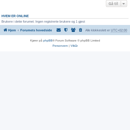
Gå til
HVEM ER ONLINE
Brukere i dette forumet: Ingen registrerte brukere og 1 gjest
Hjem
Forumets hovedside
Alle klokkeslett er
UTC+02:00
Kjører på
phpBB
® Forum Software © phpBB Limited
Personvern
|
Vilkår