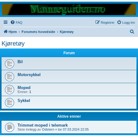
FAQ
Registrer
Logg inn
S
Hjem
Forumets hovedside
Kjøretøy
ø
Kjøretøy
k
Forum
Bil
Motorsykkel
Moped
Emner:
1
Sykkel
Aktive emner
Trimmet moped i telemark
Siste innlegg av
Odstern
«
tor 07.03.2024 22:05