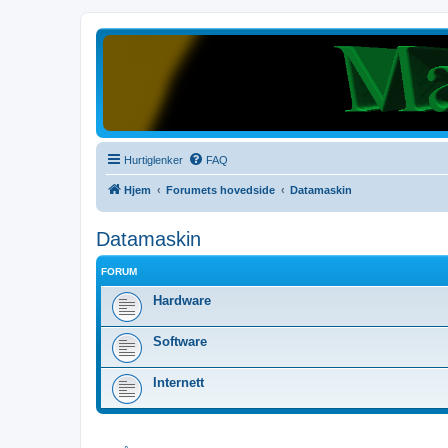
Hurtiglenker
FAQ
Hjem
Forumets hovedside
Datamaskin
Datamaskin
FORUM
Hardware
Software
Internett