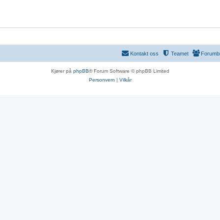
r
e
r
Kontakt oss
Teamet
Forumb
Kjører på
phpBB
® Forum Software © phpBB Limited
Personvern
|
Vilkår