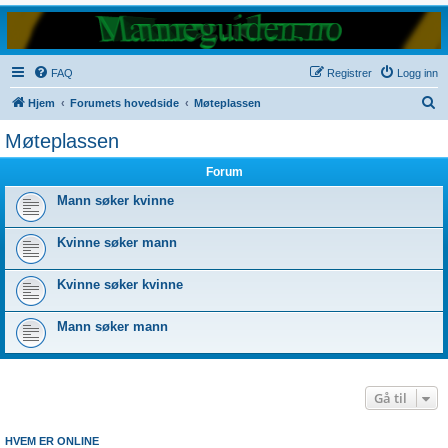
FAQ
Registrer
Logg inn
S
Hjem
Forumets hovedside
Møteplassen
ø
Møteplassen
k
Forum
Mann søker kvinne
Kvinne søker mann
Kvinne søker kvinne
Mann søker mann
Gå til
HVEM ER ONLINE