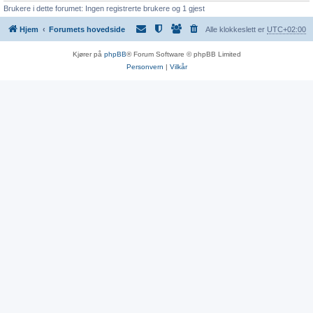
Brukere i dette forumet: Ingen registrerte brukere og 1 gjest
Hjem
Forumets hovedside
Alle klokkeslett er
UTC+02:00
Kjører på
phpBB
® Forum Software © phpBB Limited
Personvern
|
Vilkår