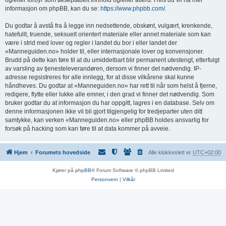
informasjon om phpBB, kan du se:
https://www.phpbb.com/
.
Du godtar å avstå fra å legge inn nedsettende, obskønt, vulgært, krenkende,
hatefullt, truende, seksuelt orientert materiale eller annet materiale som kan
være i strid med lover og regler i landet du bor i eller landet der
«Manneguiden.no» holder til, eller internasjonale lover og konvensjoner.
Brudd på dette kan føre til at du umiddelbart blir permanent utestengt, etterfulgt
av varsling av tjenesteleverandøren, dersom vi finner det nødvendig. IP-
adresse regsistreres for alle innlegg, for at disse vilkårene skal kunne
håndheves. Du godtar at «Manneguiden.no» har rett til når som helst å fjerne,
redigere, flytte eller lukke alle emner, i den grad vi finner det nødvendig. Som
bruker godtar du at informasjon du har oppgitt, lagres i en database. Selv om
denne informasjonen ikke vil bli gjort tilgjengelig for tredjeparter uten ditt
samtykke, kan verken «Manneguiden.no» eller phpBB holdes ansvarlig for
forsøk på hacking som kan føre til at data kommer på avveie.
Hjem
Forumets hovedside
Alle klokkeslett er
UTC+02:00
Kjører på
phpBB
® Forum Software © phpBB Limited
Personvern
|
Vilkår