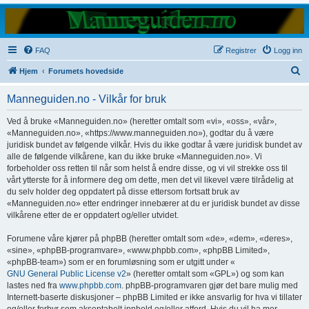
FAQ
Registrer
Logg inn
S
Hjem
Forumets hovedside
ø
Manneguiden.no - Vilkår for bruk
k
Ved å bruke «Manneguiden.no» (heretter omtalt som «vi», «oss», «vår»,
«Manneguiden.no», «https://www.manneguiden.no»), godtar du å være
juridisk bundet av følgende vilkår. Hvis du ikke godtar å være juridisk bundet av
alle de følgende vilkårene, kan du ikke bruke «Manneguiden.no». Vi
forbeholder oss retten til når som helst å endre disse, og vi vil strekke oss til
vårt ytterste for å informere deg om dette, men det vil likevel være tilrådelig at
du selv holder deg oppdatert på disse ettersom fortsatt bruk av
«Manneguiden.no» etter endringer innebærer at du er juridisk bundet av disse
vilkårene etter de er oppdatert og/eller utvidet.
Forumene våre kjører på phpBB (heretter omtalt som «de», «dem», «deres»,
«sine», «phpBB-programvare», «www.phpbb.com», «phpBB Limited»,
«phpBB-team») som er en forumløsning som er utgitt under «
GNU General Public License v2
» (heretter omtalt som «GPL») og som kan
lastes ned fra
www.phpbb.com
. phpBB-programvaren gjør det bare mulig med
Internett-baserte diskusjoner – phpBB Limited er ikke ansvarlig for hva vi tillater
og/eller forbyr som akseptabelt innhold og/eller atferd. Hvis du vil ha mer