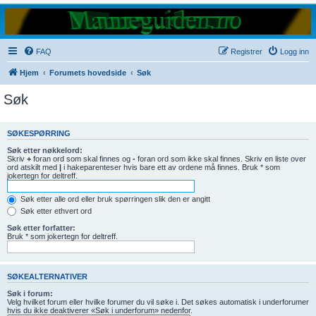
FAQ
Registrer
Logg inn
Hjem
Forumets hovedside
Søk
Søk
SØKESPØRRING
Søk etter nøkkelord:
Skriv
+
foran ord som skal finnes og
-
foran ord som ikke skal finnes. Skriv en liste over
ord atskilt med
|
i hakeparenteser hvis bare ett av ordene må finnes. Bruk * som
jokertegn for deltreff.
Søk etter alle ord eller bruk spørringen slik den er angitt
Søk etter ethvert ord
Søk etter forfatter:
Bruk * som jokertegn for deltreff.
SØKEALTERNATIVER
Søk i forum:
Velg hvilket forum eller hvilke forumer du vil søke i. Det søkes automatisk i underforumer
hvis du ikke deaktiverer «Søk i underforum» nedenfor.