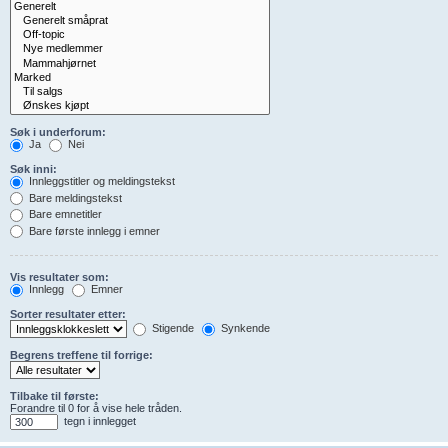
Søk i underforum:
Ja
Nei
Søk inni:
Innleggstitler og meldingstekst
Bare meldingstekst
Bare emnetitler
Bare første innlegg i emner
Vis resultater som:
Innlegg
Emner
Sorter resultater etter:
Stigende
Synkende
Begrens treffene til forrige:
Tilbake til første:
Forandre til 0 for å vise hele tråden.
tegn i innlegget