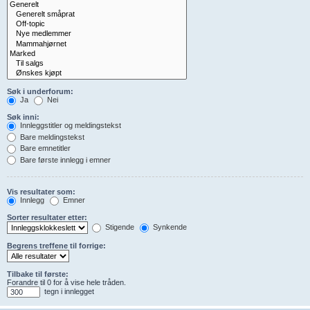
Søk i underforum:
Ja
Nei
Søk inni:
Innleggstitler og meldingstekst
Bare meldingstekst
Bare emnetitler
Bare første innlegg i emner
Vis resultater som:
Innlegg
Emner
Sorter resultater etter:
Stigende
Synkende
Begrens treffene til forrige:
Tilbake til første:
Forandre til 0 for å vise hele tråden.
tegn i innlegget