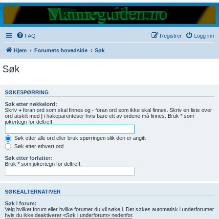
FAQ
Registrer
Logg inn
Hjem
Forumets hovedside
Søk
Søk
SØKESPØRRING
Søk etter nøkkelord:
Skriv
+
foran ord som skal finnes og
-
foran ord som ikke skal finnes. Skriv en liste over
ord atskilt med
|
i hakeparenteser hvis bare ett av ordene må finnes. Bruk * som
jokertegn for deltreff.
Søk etter alle ord eller bruk spørringen slik den er angitt
Søk etter ethvert ord
Søk etter forfatter:
Bruk * som jokertegn for deltreff.
SØKEALTERNATIVER
Søk i forum:
Velg hvilket forum eller hvilke forumer du vil søke i. Det søkes automatisk i underforumer
hvis du ikke deaktiverer «Søk i underforum» nedenfor.