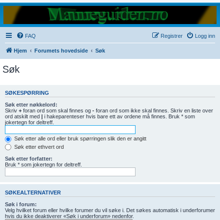
FAQ
Registrer
Logg inn
Hjem
Forumets hovedside
Søk
Søk
SØKESPØRRING
Søk etter nøkkelord:
Skriv
+
foran ord som skal finnes og
-
foran ord som ikke skal finnes. Skriv en liste over
ord atskilt med
|
i hakeparenteser hvis bare ett av ordene må finnes. Bruk * som
jokertegn for deltreff.
Søk etter alle ord eller bruk spørringen slik den er angitt
Søk etter ethvert ord
Søk etter forfatter:
Bruk * som jokertegn for deltreff.
SØKEALTERNATIVER
Søk i forum:
Velg hvilket forum eller hvilke forumer du vil søke i. Det søkes automatisk i underforumer
hvis du ikke deaktiverer «Søk i underforum» nedenfor.