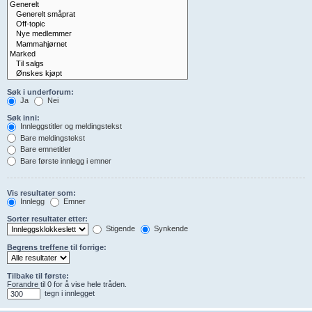
Søk i underforum:
Ja
Nei
Søk inni:
Innleggstitler og meldingstekst
Bare meldingstekst
Bare emnetitler
Bare første innlegg i emner
Vis resultater som:
Innlegg
Emner
Sorter resultater etter:
Stigende
Synkende
Begrens treffene til forrige:
Tilbake til første:
Forandre til 0 for å vise hele tråden.
tegn i innlegget