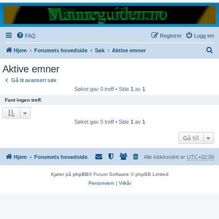
FAQ
Registrer
Logg inn
S
Hjem
Forumets hovedside
Søk
Aktive emner
ø
Aktive emner
k
Gå til avansert søk
Søket gav 0 treff • Side
1
av
1
Fant ingen treff.
Søket gav 0 treff • Side
1
av
1
Gå til
Hjem
Forumets hovedside
Alle klokkeslett er
UTC+02:00
Kjører på
phpBB
® Forum Software © phpBB Limited
Personvern
|
Vilkår