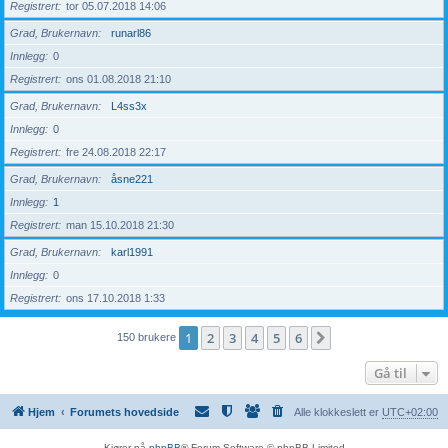
Registrert
tor 05.07.2018 14:06
Grad, Brukernavn
runarl86
Innlegg
0
Registrert
ons 01.08.2018 21:10
Grad, Brukernavn
L4ss3x
Innlegg
0
Registrert
fre 24.08.2018 22:17
Grad, Brukernavn
åsne221
Innlegg
1
Registrert
man 15.10.2018 21:30
Grad, Brukernavn
karl1991
Innlegg
0
Registrert
ons 17.10.2018 1:33
1
2
3
4
5
6
Neste
150 brukere
Gå til
Hjem
Forumets hovedside
Alle klokkeslett er
UTC+02:00
Kjører på
phpBB
® Forum Software © phpBB Limited