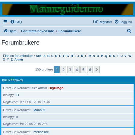
FAQ
Registrer
Logg inn
S
Hjem
Forumets hovedside
Forumbrukere
ø
Forumbrukere
k
Finn en forumbruker
•
Alle
A
B
C
D
E
F
G
H
I
J
K
L
M
N
O
P
Q
R
S
T
U
V
W
X
Y
Z
Annet
1
2
3
4
5
6
Neste
150 brukere
BRUKERNAVN
Grad, Brukernavn
Site Admin
BigDrago
Innlegg
11
Registrert
lør 17.01.2015 14:40
Grad, Brukernavn
Mann89
Innlegg
0
Registrert
fre 22.05.2015 2:59
Grad, Brukernavn
menneske