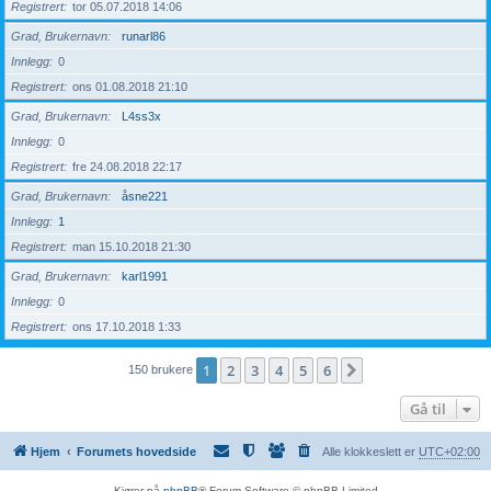
Registrert
tor 05.07.2018 14:06
Grad, Brukernavn
runarl86
Innlegg
0
Registrert
ons 01.08.2018 21:10
Grad, Brukernavn
L4ss3x
Innlegg
0
Registrert
fre 24.08.2018 22:17
Grad, Brukernavn
åsne221
Innlegg
1
Registrert
man 15.10.2018 21:30
Grad, Brukernavn
karl1991
Innlegg
0
Registrert
ons 17.10.2018 1:33
1
2
3
4
5
6
Neste
150 brukere
Gå til
Hjem
Forumets hovedside
Alle klokkeslett er
UTC+02:00
Kjører på
phpBB
® Forum Software © phpBB Limited