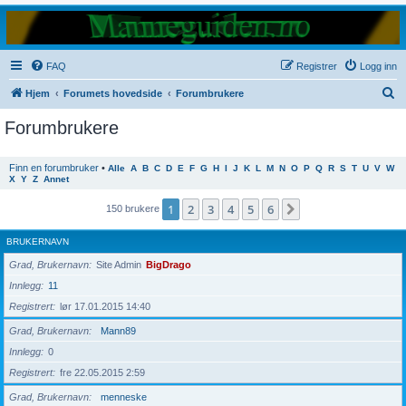
FAQ
Registrer
Logg inn
S
Hjem
Forumets hovedside
Forumbrukere
ø
Forumbrukere
k
Finn en forumbruker
•
Alle
A
B
C
D
E
F
G
H
I
J
K
L
M
N
O
P
Q
R
S
T
U
V
W
X
Y
Z
Annet
1
2
3
4
5
6
Neste
150 brukere
BRUKERNAVN
Grad, Brukernavn
Site Admin
BigDrago
Innlegg
11
Registrert
lør 17.01.2015 14:40
Grad, Brukernavn
Mann89
Innlegg
0
Registrert
fre 22.05.2015 2:59
Grad, Brukernavn
menneske