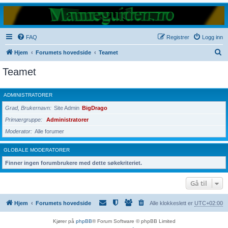
FAQ
Registrer
Logg inn
S
Hjem
Forumets hovedside
Teamet
ø
Teamet
k
ADMINISTRATORER
Grad, Brukernavn
Site Admin
BigDrago
Primærgruppe
Administratorer
Moderator
Alle forumer
GLOBALE MODERATORER
Finner ingen forumbrukere med dette søkekriteriet.
Gå til
Hjem
Forumets hovedside
Alle klokkeslett er
UTC+02:00
Kjører på
phpBB
® Forum Software © phpBB Limited