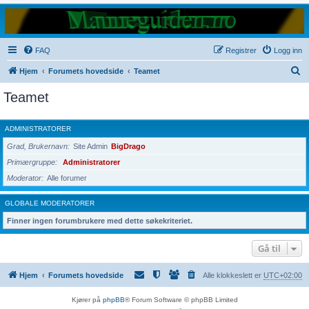
FAQ
Registrer
Logg inn
S
Hjem
Forumets hovedside
Teamet
ø
Teamet
k
ADMINISTRATORER
Grad, Brukernavn
Site Admin
BigDrago
Primærgruppe
Administratorer
Moderator
Alle forumer
GLOBALE MODERATORER
Finner ingen forumbrukere med dette søkekriteriet.
Gå til
Hjem
Forumets hovedside
Alle klokkeslett er
UTC+02:00
Kjører på
phpBB
® Forum Software © phpBB Limited