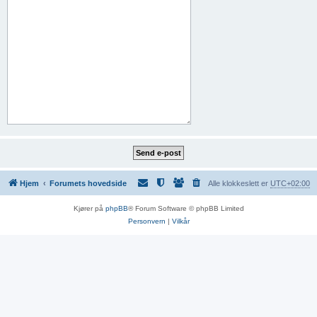
Hjem
Forumets hovedside
Alle klokkeslett er
UTC+02:00
Kjører på
phpBB
® Forum Software © phpBB Limited
Personvern
|
Vilkår