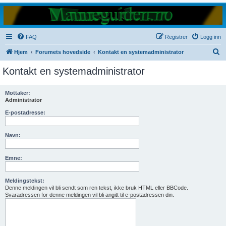
FAQ
Registrer
Logg inn
S
Hjem
Forumets hovedside
Kontakt en systemadministrator
ø
Kontakt en systemadministrator
k
Mottaker:
Administrator
E-postadresse:
Navn:
Emne:
Meldingstekst:
Denne meldingen vil bli sendt som ren tekst, ikke bruk HTML eller BBCode.
Svaradressen for denne meldingen vil bli angitt til e-postadressen din.