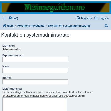
FAQ
Registrer
Logg inn
S
Hjem
Forumets hovedside
Kontakt en systemadministrator
ø
Kontakt en systemadministrator
k
Mottaker:
Administrator
E-postadresse:
Navn:
Emne:
Meldingstekst:
Denne meldingen vil bli sendt som ren tekst, ikke bruk HTML eller BBCode.
Svaradressen for denne meldingen vil bli angitt til e-postadressen din.