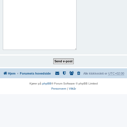
Hjem
Forumets hovedside
Alle klokkeslett er
UTC+02:00
Kjører på
phpBB
® Forum Software © phpBB Limited
Personvern
|
Vilkår